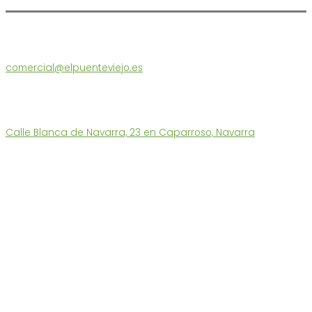
Atención al Cliente
comercial@elpuenteviejo.es
Tel. 686 180 560
L-V: 9 a 13h – 15:30 a 17h
También les atendermos en nuestra tienda:
Calle Blanca de Navarra, 23 en Caparroso, Navarra
Enlaces Destacados
Tienda Ecológica
Quiénes somos
Funcionamiento y Devoluciones
Puntos de Recogida
Contacto
Portes Económicos