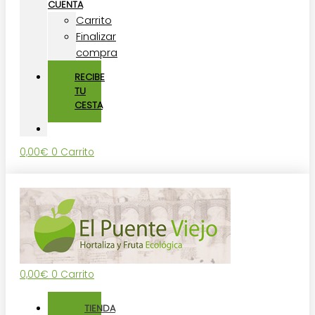
CUENTA
Carrito
Finalizar
compra
RECIBE
TU
CESTA
0,00
€
0
Carrito
0,00
€
0
Carrito
TIENDA