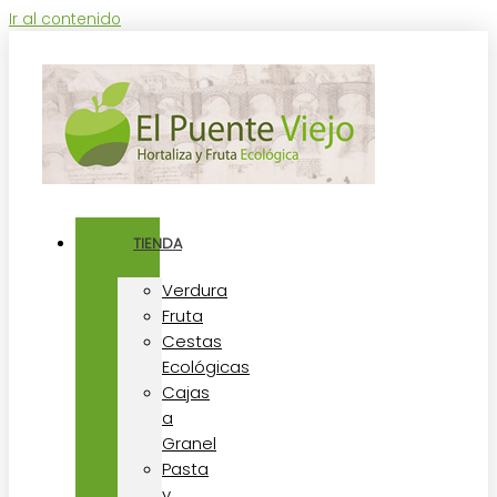
Ir al contenido
TIENDA
Verdura
Fruta
Cestas
Ecológicas
Cajas
a
Granel
Pasta
y