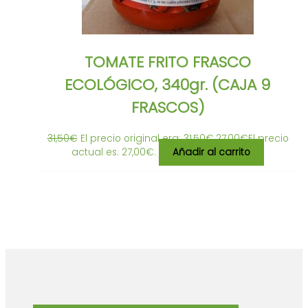
TOMATE FRITO FRASCO
ECOLÓGICO, 340gr. (CAJA 9
FRASCOS)
31,50
€
El precio original era: 31,50€.
27,00
€
El precio
actual es: 27,00€.
Añadir al carrito