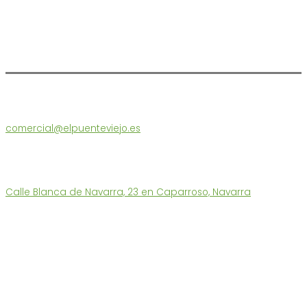
Atención al Cliente
comercial@elpuenteviejo.es
Tel. 686 180 560
L-V: 9 a 13h – 15:30 a 17h
También les atendermos en nuestra tienda:
Calle Blanca de Navarra, 23 en Caparroso, Navarra
Enlaces Destacados
Tienda Ecológica
Quiénes somos
Funcionamiento y Devoluciones