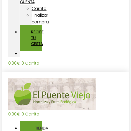
CUENTA
Carrito
Finalizar
compra
RECIBE
TU
CESTA
0,00
€
0
Carrito
0,00
€
0
Carrito
TIENDA