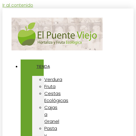
Ir al contenido
TIENDA
Verdura
Fruta
Cestas
Ecológicas
Cajas
a
Granel
Pasta
y