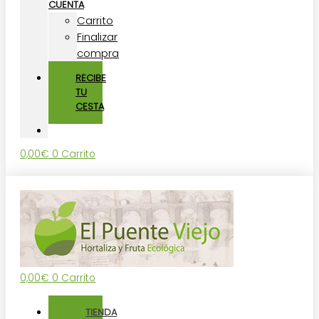
CUENTA
Carrito
Finalizar
compra
RECIBE
TU
CESTA
0,00
€
0
Carrito
0,00
€
0
Carrito
TIENDA