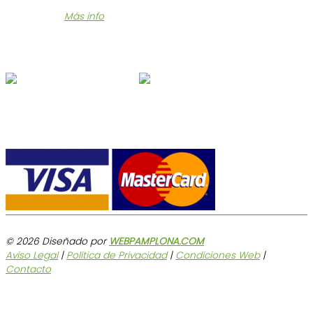
Te enviamos tu compra en 24/48 horas a un precio muy
económico.
Más info
Síguenos en Redes
Formas de pago
© 2026 Diseñado por
WEBPAMPLONA.COM
Aviso Legal
|
Política de Privacidad
|
Condiciones Web
|
Contacto