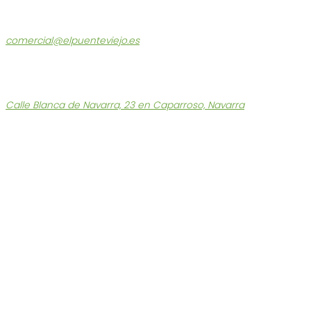
Atención al Cliente
comercial@elpuenteviejo.es
Tel. 686 180 560
L-V: 9 a 13h – 15:30 a 17h
También les atendermos en nuestra tienda:
Calle Blanca de Navarra, 23 en Caparroso, Navarra
Enlaces Destacados
Tienda Ecológica
Quiénes somos
Funcionamiento y Devoluciones
Puntos de Recogida
Contacto
Portes Económicos