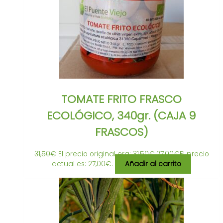
TOMATE FRITO FRASCO
ECOLÓGICO, 340gr. (CAJA 9
FRASCOS)
31,50
€
El precio original era: 31,50€.
27,00
€
El precio
actual es: 27,00€.
Añadir al carrito