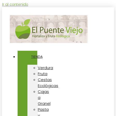
Ir al contenido
TIENDA
Verdura
Fruta
Cestas
Ecológicas
Cajas
a
Granel
Pasta
y