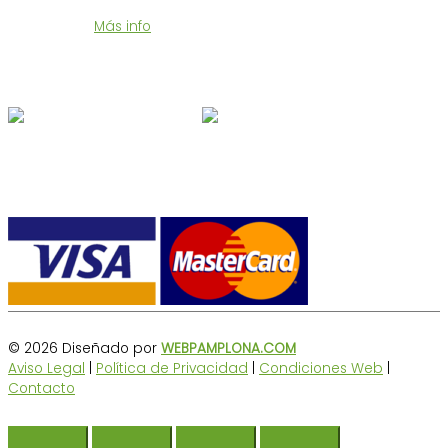
Te enviamos tu compra en 24/48 horas a un precio muy
económico.
Más info
Síguenos en Redes
Formas de pago
© 2026 Diseñado por
WEBPAMPLONA.COM
Aviso Legal
|
Política de Privacidad
|
Condiciones Web
|
Contacto