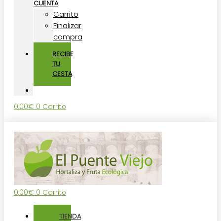
CUENTA
Carrito
Finalizar
compra
RECIBE
TU
CESTA
0,00
€
0
Carrito
0,00
€
0
Carrito
TIENDA