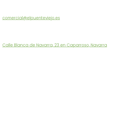
Atención al Cliente
comercial@elpuenteviejo.es
Tel. 686 180 560
L-V: 9 a 13h – 15:30 a 17h
También les atendermos en nuestra tienda:
Calle Blanca de Navarra, 23 en Caparroso, Navarra
Enlaces Destacados
Tienda Ecológica
Quiénes somos
Funcionamiento y Devoluciones
Puntos de Recogida
Contacto
Portes Económicos