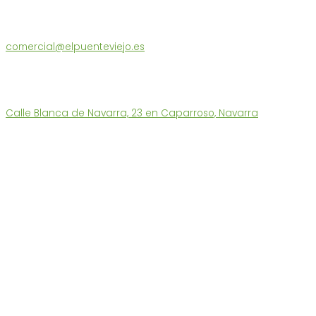
Atención al Cliente
comercial@elpuenteviejo.es
Tel. 686 180 560
L-V: 9 a 13h – 15:30 a 17h
También les atendermos en nuestra tienda:
Calle Blanca de Navarra, 23 en Caparroso, Navarra
Enlaces Destacados
Tienda Ecológica
Quiénes somos
Funcionamiento y Devoluciones
Puntos de Recogida
Contacto
Portes Económicos