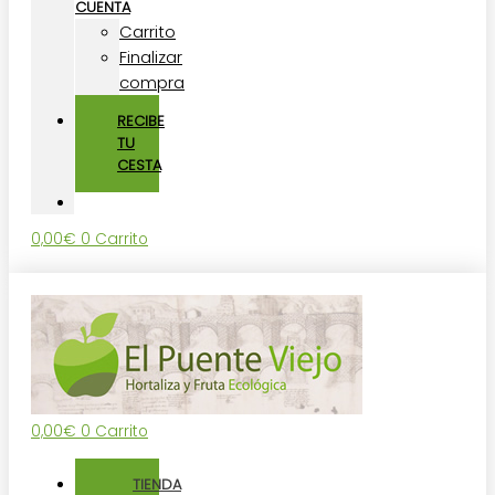
CUENTA
Carrito
Finalizar
compra
RECIBE
TU
CESTA
0,00
€
0
Carrito
0,00
€
0
Carrito
TIENDA