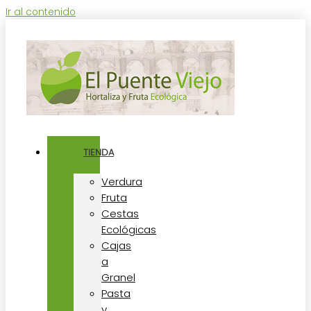
Ir al contenido
TIENDA
Verdura
Fruta
Cestas
Ecológicas
Cajas
a
Granel
Pasta
y