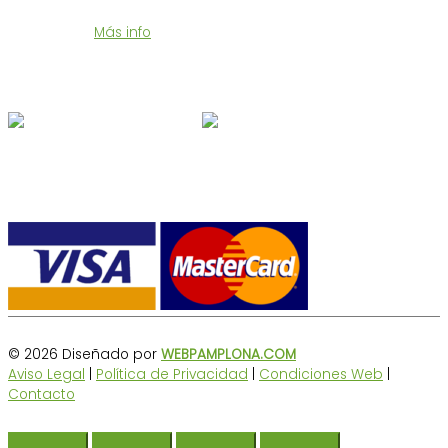
Te enviamos tu compra en 24/48 horas a un precio muy
económico.
Más info
Síguenos en Redes
Formas de pago
© 2026 Diseñado por
WEBPAMPLONA.COM
Aviso Legal
|
Política de Privacidad
|
Condiciones Web
|
Contacto