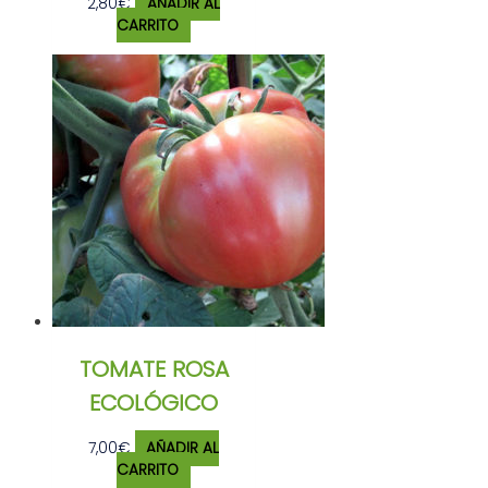
2,80
€
AÑADIR AL
CARRITO
TOMATE ROSA
ECOLÓGICO
7,00
€
AÑADIR AL
CARRITO