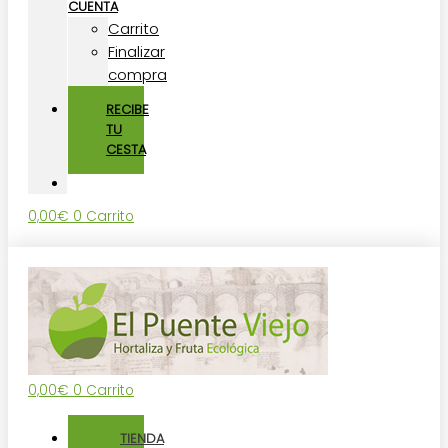
CUENTA
Carrito
Finalizar
compra
RECIBE
TU
CESTA
0,00
€
0
Carrito
0,00
€
0
Carrito
TIENDA