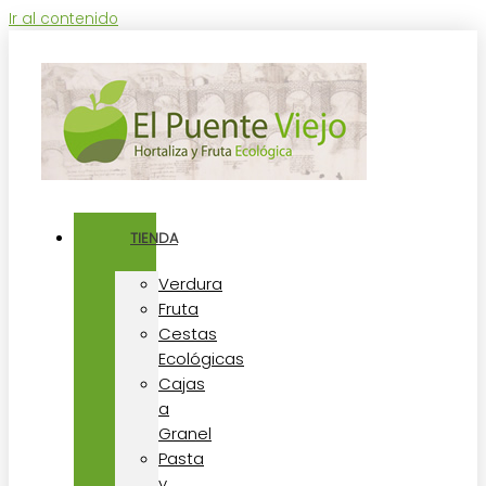
Ir al contenido
TIENDA
Verdura
Fruta
Cestas
Ecológicas
Cajas
a
Granel
Pasta
y