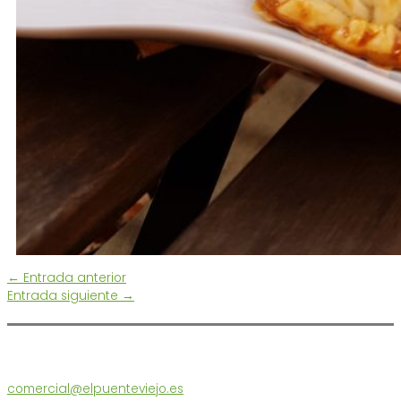
←
Entrada anterior
Entrada siguiente
→
Atención al Cliente
comercial@elpuenteviejo.es