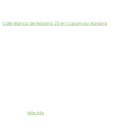
Tel. 686 180 560
L-V: 9 a 13h – 15:30 a 17h
También les atendermos en nuestra tienda:
Calle Blanca de Navarra, 23 en Caparroso, Navarra
Enlaces Destacados
Tienda Ecológica
Quiénes somos
Funcionamiento y Devoluciones
Puntos de Recogida
Contacto
Portes Económicos
Te enviamos tu compra en 24/48 horas a un precio muy
económico.
Más info
Síguenos en Redes